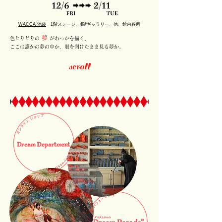
WACCA 池袋
1階ステージ、4階ギャラリー、他、館内各所
夢
​色とりどりの
がわっかを描く、
ここは誰かの夢の中か、眼を開けたまま見る夢か。
scroll