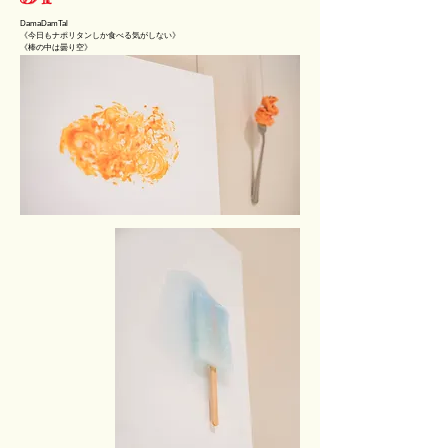
DamaDamTal
《今日もナポリタンしか食べる気がしない》
​《棒の中は曇り空》