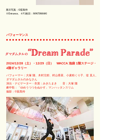
展示写真：©荻島怜
※Entrance、４F1枚目：MIKITAMAKI
パフォーマンス
2024/12/28（土）・12/29（日） WACCA 池袋 1階ステージ・
4階ギャラリー
​パフォーマー：大塚 陽、木村元郁、村山香菜、小麦粉くり子、堤 直人、
ダマダムタルのみなさん
​演出・ナビゲーター・衣裳：みきたまき
音：大塚 陽
劇中歌：「ゆめうつつをぬかす」マンハッタンスリム
​撮影：©荻島怜