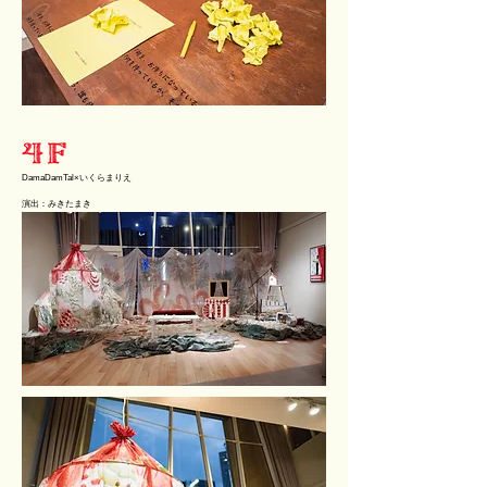
DamaDamTal×いくらまりえ
演出：みきたまき