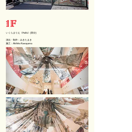
いくらまりえ
《Hello》(部分)
演出・制作：みきたまき
​施工：Akihiko Kuwayama